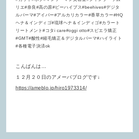
リエ#奈良#高の原#ビーハイブス#beehives#デジタ
ルパーマ#アイパー#アルカリカラー#香草カラー#HQ
ヘナ＆インディゴ#琉球ヘナ＆インディゴ#カラート
リートメント#コタi care#oggi otto#スピエラ矯正
#GMT#酸性#縮毛矯正＆デジタルパーマ#ハイライト
#各種電子決済ok
こんばんは…
１２月２０日のアメーバブログです↓
https://ameblo.jp/hiro1973314/