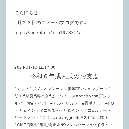
こんにちは…
1月２３日のアメーバブログです↓
https://ameblo.jp/hiro1973314/
2024-01-10 11:17:00
令和６年成人式のお支度
#カット#ボブ#マンツーマン美容室#シャンプーソム
リエ#奈良#高の原#ビーハイブス#beehives#デジタ
ルパーマ#アイパー#アルカリカラー#香草カラー#HQ
ヘナ＆インディゴ#琉球ヘナ＆インディゴ#カラート
リートメント#コタi care#oggi otto#スピエラ矯正
#GMT#酸性#縮毛矯正＆デジタルパーマ#ハイライト