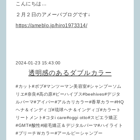
こんにちは…
２月２日のアメーバブログです↓
https://ameblo.jp/hiro1973314/
2024-01-23 15:43:00
透明感のあるダブルカラー
#カット#ボブ#マンツーマン美容室#シャンプーソム
リエ#奈良#高の原#ビーハイブス#beehives#デジタ
ルパーマ#アイパー#アルカリカラー#香草カラー#HQ
ヘナ＆インディゴ#琉球ヘナ＆インディゴ#カラート
リートメント#コタi care#oggi otto#スピエラ矯正
#GMT#酸性#縮毛矯正＆デジタルパーマ#ハイライト
#ブリーチＷカラー#アールピーシャンプー