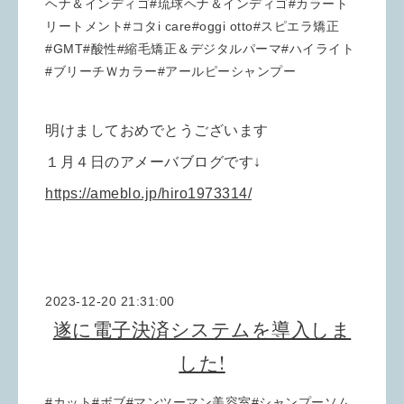
ヘナ＆インディゴ#琉球ヘナ＆インディゴ#カラート
リートメント#コタi care#oggi otto#スピエラ矯正
#GMT#酸性#縮毛矯正＆デジタルパーマ#ハイライト
#ブリーチＷカラー#アールピーシャンプー
明けましておめでとうございます
１月４日のアメーバブログです↓
https://ameblo.jp/hiro1973314/
2023-12-20 21:31:00
遂に電子決済システムを導入しま
した!
#カット#ボブ#マンツーマン美容室#シャンプーソム