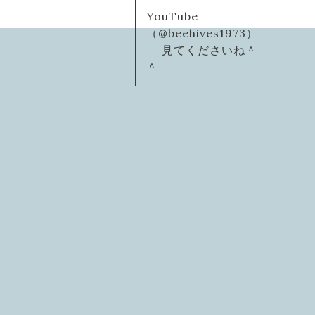
YouTube
（@beehives1973）
見てくださいね＾
＾