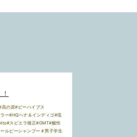
よ！
#高の原#ビーハイブス
草カラー#HQヘナ＆インディゴ#琉
otto#スピエラ矯正#GMT#酸性
アールピーシャンプー＃男子学生