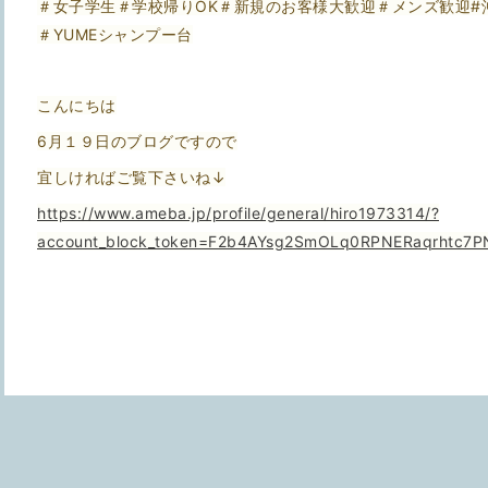
＃女子学生＃学校帰りOK＃新規のお客様大歓迎＃メンズ歓迎#
＃YUMEシャンプー台
こんにちは
6月１９日のブログですので
宜しければご覧下さいね↓
https://www.ameba.jp/profile/general/hiro1973314/?
account_block_token=F2b4AYsg2SmOLq0RPNERaqrhtc7P