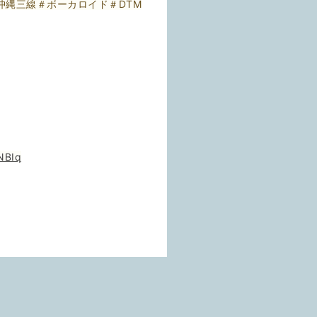
沖縄三線＃ボーカロイド＃DTM
NBIq