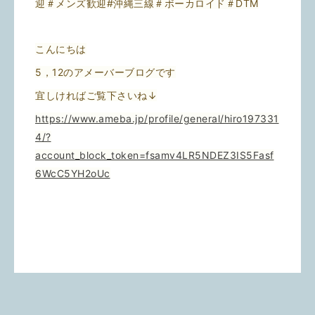
迎＃メンズ歓迎#沖縄三線＃ボーカロイド＃DTM
こんにちは
5，12のアメーバーブログです
宜しければご覧下さいね↓
https://www.ameba.jp/profile/general/hiro197331
4/?
account_block_token=fsamv4LR5NDEZ3IS5Fasf
6WcC5YH2oUc