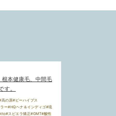
、根本健康毛、中間毛
です。
#高の原#ビーハイブス
草カラー#HQヘナ＆インディゴ#琉
otto#スピエラ矯正#GMT#酸性