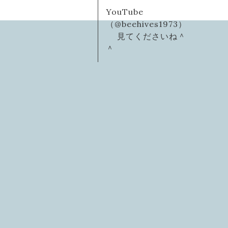
YouTube
（@beehives1973）
見てくださいね＾
＾